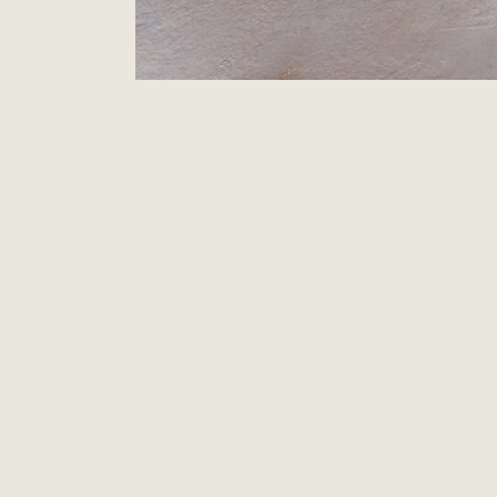
Nos rénovations
rénovation à Grenobl