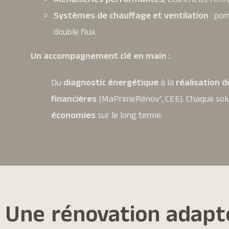
Menuiseries performantes
, étanchéité renf
Systèmes de chauffage et ventilation
: pom
double flux.
Un accompagnement clé en main :
Du
diagnostic énergétique
à la
réalisation 
financières
(MaPrimeRénov’, CEE). Chaque solu
économies
sur le long terme.
Une rénovation adapté