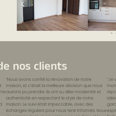
e nos clients
“Nous avons confié la rénovation de notre
“Je 
t.
maison, et c’était la meilleure décision que nous
mon 
 me
aurions pu prendre. Ils ont su allier modernité et
répo
authenticité en respectant le style de notre
idée
d
maison. Le suivi était impeccable, avec des
gard
n
échanges réguliers pour nous tenir informés. Nous
espé