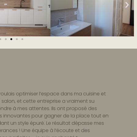
voulais optimiser l’espace dans ma cuisine et
salon, et cette entreprise a vraiment su
ndre à mes attentes. Ils ont proposé des
s innovantes pour gagner de la place tout en
ant un style épuré. Le résultat dépasse mes
rances ! Une équipe à l’écoute et des