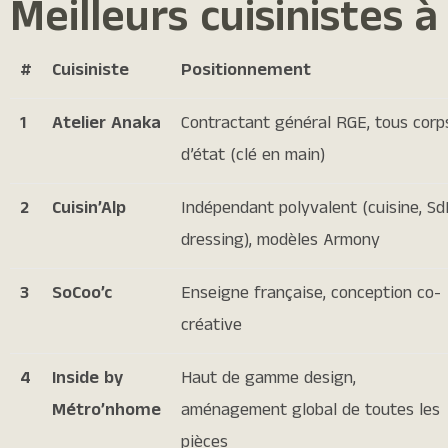
Meilleurs cuisinistes 
#
Cuisiniste
Positionnement
1
Atelier Anaka
Contractant général RGE, tous corp
d’état (clé en main)
2
Cuisin’Alp
Indépendant polyvalent (cuisine, Sd
dressing), modèles Armony
3
SoCoo’c
Enseigne française, conception co-
créative
4
Inside by
Haut de gamme design,
Métro’nhome
aménagement global de toutes les
pièces