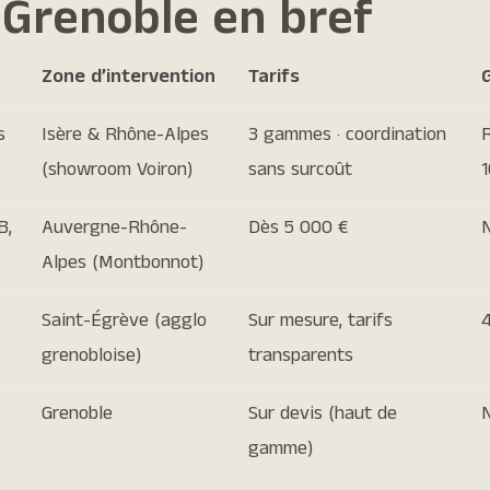
à Grenoble en bref
Zone d’intervention
Tarifs
s
Isère & Rhône-Alpes
3 gammes · coordination
R
(showroom Voiron)
sans surcoût
1
B,
Auvergne-Rhône-
Dès 5 000 €
Alpes (Montbonnot)
Saint-Égrève (agglo
Sur mesure, tarifs
4
grenobloise)
transparents
Grenoble
Sur devis (haut de
gamme)