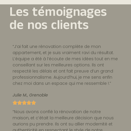
Les témoignages
de nos clients
“J’ai fait une rénovation complète de mon
appartement, et je suis vraiment ravi du résultat.
L’équipe a été à l’écoute de mes idées tout en me
conseillant sur les meilleures options. Ils ont
respecté les délais et ont fait preuve d’un grand
professionnalisme. Aujourd’hui, je me sens enfin
chez moi dans un espace qui me ressemble !.”
Julie M., Grenoble
“Nous avons confié la rénovation de notre
maison, et c’était la meilleure décision que nous
aurions pu prendre. Ils ont su allier modernité et
authenticité en respectant le style de notre