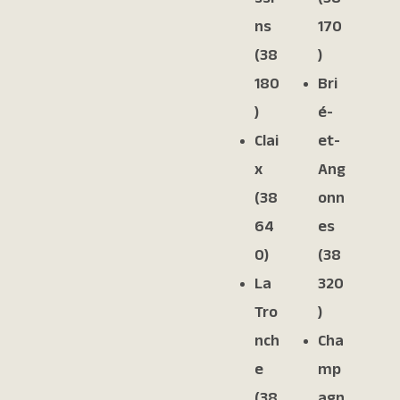
ns
170
(38
)
180
Bri
)
é-
Clai
et-
x
Ang
(38
onn
64
es
0)
(38
La
320
Tro
)
nch
Cha
e
mp
(38
agn