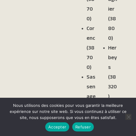
70
ier
0)
(38
Cor
80
enc
0)
(38
Her
70
bey
0)
s
Sas
(38
sen
320
age
)
Nous utilisons des cookies pour vous garantir la meilleure
(38
Vau
expérience sur notre site web. Si vous continuez à utiliser ce
360
lna
site, nous supposerons que vous en êtes satisfait.
)
vey
Accepter
Refuser
s-