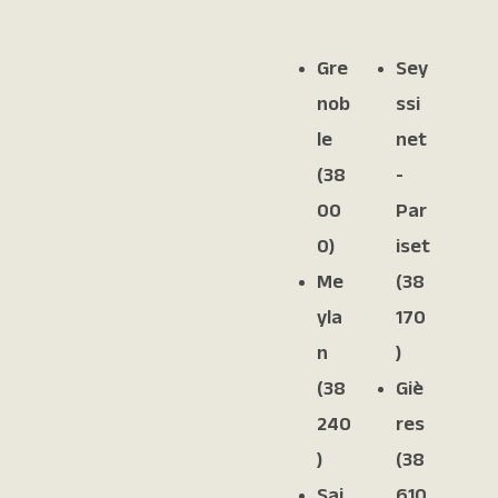
Gre
Sey
nob
ssi
le
net
(38
-
00
Par
0)
iset
Me
(38
yla
170
n
)
(38
Giè
240
res
)
(38
Sai
610