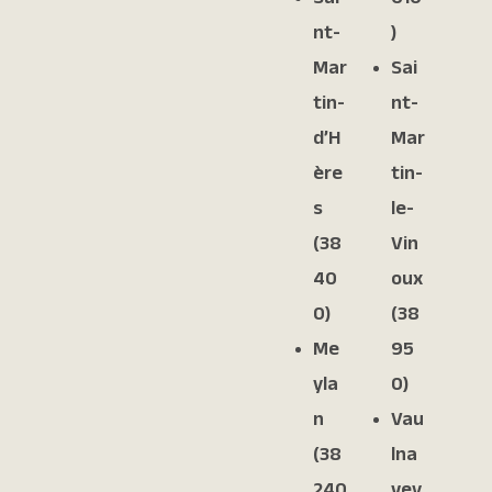
nt-
)
Mar
Sai
tin-
nt-
d’H
Mar
ère
tin-
s
le-
(38
Vin
40
oux
0)
(38
Me
95
yla
0)
n
Vau
(38
lna
240
vey