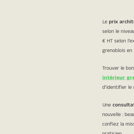
Le
prix archi
selon le nivea
€ HT selon l’e
grenoblois en
Trouver le bon
intérieur gr
d’identifier le
Une
consultat
nouvelle : bea
confiez la mis