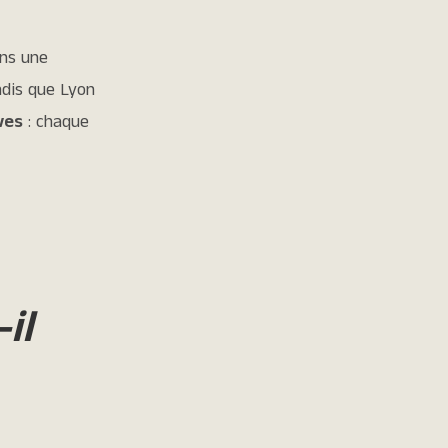
ans une
ndis que Lyon
ves
: chaque
il