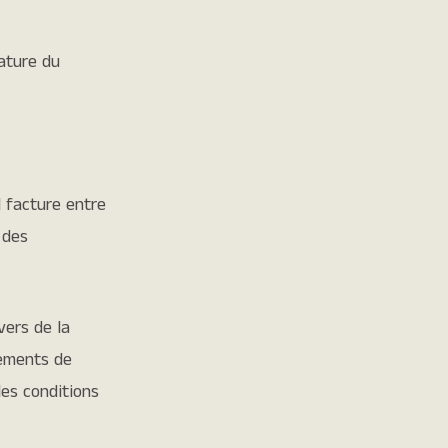
ature du
l facture entre
 des
vers de la
gements de
les conditions