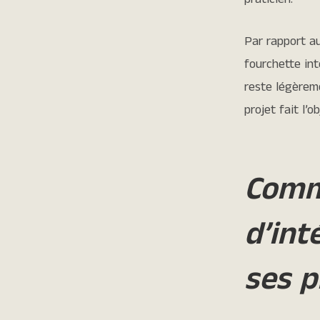
praticien.
Par rapport a
fourchette int
reste légèrem
projet fait l’o
Comm
d’int
ses p