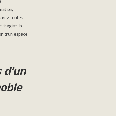
e
ration,
aurez toutes
visagiez la
on d’un espace
s d’un
noble